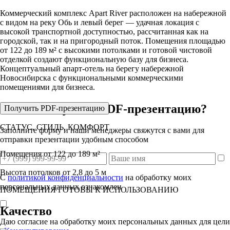
Коммерческий комплекс Apart River расположен на набережной
с видом на реку Обь и левый берег — удачная локация с
высокой транспортной доступностью, рассчитанная как на
городской, так и на пригородный поток. Помещения площадью
от 122 до 189 м² с высокими потолками и готовой чистовой
отделкой создают функциональную базу для бизнеса.
Концептуальный апарт-отель на берегу набережной
Новосибирска с функциональными коммерческими
помещениями для бизнеса.
Хотите получить PDF-презентацию?
Получить PDF-презентацию
СТАТУС, СТИЛЬ, КОМФОРТ​
Заполните форму и наши менеджеры свяжутся с вами для
отправки презентации удобным способом
Помещения от 122 до 189 м²
Высота потолков от 2,8 до 5 м
С
политикой конфиденциальности
на обработку моих
персональных данных ознакомлен
ПОМЕЩЕНИЯ ГОТОВЫ К ИСПОЛЬЗОВАНИЮ
Качество
Даю согласие на обработку моих персональных данных для цели