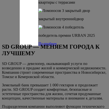
квартиры с террасами
закрытый внутреннийдвор
победитель премии URBAN 2025
Подробнее
SD GROUP — МЕНЯЕМ ГОРОДА К
ЛУЧШЕМУ
SD GROUP — девелопер, оказывающий услуги по
возведению и продаже жилой и коммерческой недвижимости.
Компания строит современные пространства в Новосибирске,
Томске и Кемеровской области.
Земельный банк превышает 1 000 гектаров и продолжает
расти. SD GROUP создает комфортные, безопасные и
эстетичные пространства для жизни, сочетая продуманные
концепции, качественные материалы и внимание к деталям.
Подразделения компании выполняют функции технического