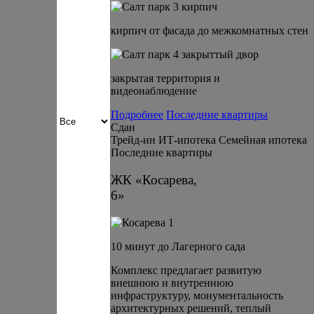
кирпич от фасада до межкомнатных стен
закрытая территория и
видеонаблюдение
Подробнее
Последние квартиры
Сдан
Трейд-ин
ИТ-ипотека
Семейная ипотека
Последние квартиры
ЖК «Косарева,
6»
10 минут до Лагерного сада
Комплекс предлагает развитую
внешнюю и внутреннюю
инфраструктуру, монументальность
архитектурных решений, теплый