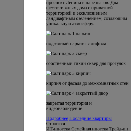
проспект Ленина в паре шагов. Два
шестиэтажных дома с приватной
территорией и эксклюзивным
ландшафтным озеленением, создающим
уникальную атмосферу.
подземный паркинг с лифтом
cобственный тихий сквер для прогулок
кирпич от фасада до межкомнатных стен
закрытая территория и
видеонаблюдение
Подробнее
Последние квартиры
Строится
ИТ-ипотека
Семейная ипотека
Трейд-ин