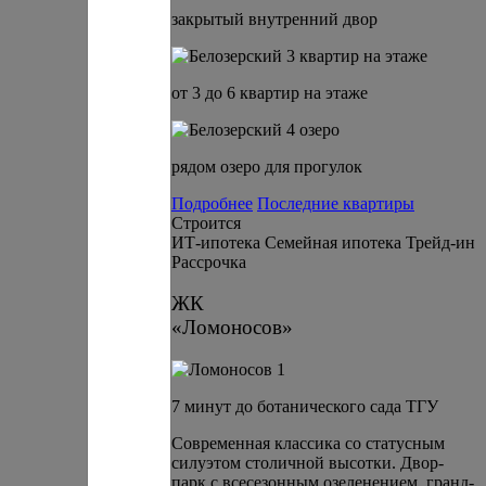
закрытый внутренний двор
от 3 до 6 квартир на этаже
рядом озеро для прогулок
Подробнее
Последние квартиры
Строится
ИТ-ипотека
Семейная ипотека
Трейд-ин
Рассрочка
ЖК
«Ломоносов»
7 минут до ботанического сада ТГУ
Современная классика со статусным
силуэтом столичной высотки. Двор-
парк с всесезонным озеленением, гранд-