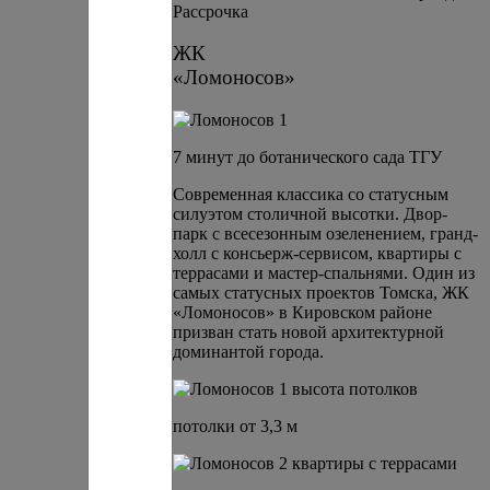
Рассрочка
ЖК
«Ломоносов»
7 минут до ботанического сада ТГУ
Современная классика со статусным
силуэтом столичной высотки. Двор-
парк с всесезонным озеленением, гранд-
холл с консьерж-сервисом, квартиры с
террасами и мастер-спальнями. Один из
самых статусных проектов Томска, ЖК
«Ломоносов» в Кировском районе
призван стать новой архитектурной
доминантой города.
потолки от 3,3 м