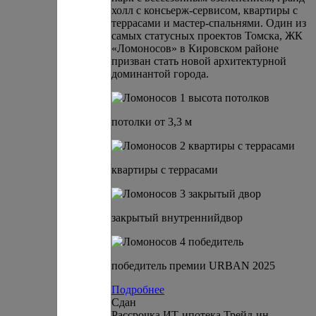
холл с консьерж-сервисом, квартиры с
террасами и мастер-спальнями. Один из
самых статусных проектов Томска, ЖК
«Ломоносов» в Кировском районе
призван стать новой архитектурной
доминантой города.
потолки от 3,3 м
квартиры с террасами
закрытый внутреннийдвор
победитель премии URBAN 2025
Подробнее
Сдан
Рассрочка
ИТ-ипотека
Трейд-ин