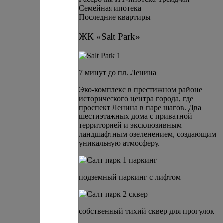
Семейная ипотека
Последние квартиры
ЖК «Salt Park»
7 минут до пл. Ленина
Эко-комплекс в престижном районе
исторического центра города, где
проспект Ленина в паре шагов. Два
шестиэтажных дома с приватной
территорией и эксклюзивным
ландшафтным озеленением, создающим
уникальную атмосферу.
подземный паркинг с лифтом
cобственный тихий сквер для прогулок