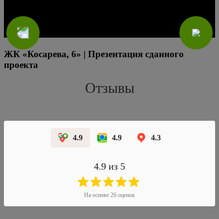
ЖК «Косарева, 6» | Презентация сданного
проекта
Отзывы
4.9
4.9
4.3
4.9
из 5
На основе
26
оценок