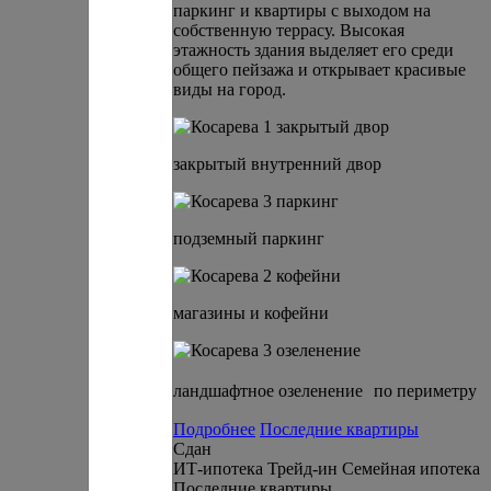
паркинг и квартиры с выходом на
собственную террасу. Высокая
этажность здания выделяет его среди
общего пейзажа и открывает красивые
виды на город.
закрытый внутренний двор
подземный паркинг
магазины и кофейни
ландшафтное озеленение по периметру
Подробнее
Последние квартиры
Сдан
ИТ-ипотека
Трейд-ин
Семейная ипотека
Последние квартиры