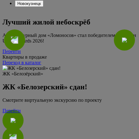
Новокузнецк
Лучший жилой небоскрёб
Архитектурный дом «Ломоносов» стал победителем в премии
Urban Awards 2026!
Перейти
Квартиры в продаже
Переход в каталог
ЖК «Белозёрский»
Ж
ЖК «Белозерский» сдан!
Смотрите виртуальную экскурсию по проекту
С
Перейти