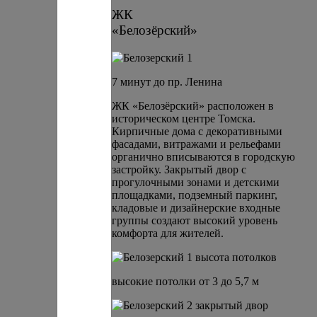
ЖК
«Белозёрский»
7 минут до пр. Ленина
ЖК «Белозёрский» расположен в
историческом центре Томска.
Кирпичные дома с декоративными
фасадами, витражами и рельефами
органично вписываются в городскую
застройку. Закрытый двор с
прогулочными зонами и детскими
площадками, подземный паркинг,
кладовые и дизайнерские входные
группы создают высокий уровень
комфорта для жителей.
высокие потолки от 3 до 5,7 м