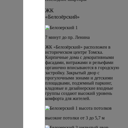
ЖК
«Белозёрский»
7 минут до пр. Ленина
ЖК «Белозёрский» расположен в
историческом центре Томска.
Кирпичные дома с декоративными
фасадами, витражами и рельефами
органично вписываются в городскую
застройку. Закрытый двор с
прогулочными зонами и детскими
площадками, подземный паркинг,
кладовые и дизайнерские входные
группы создают высокий уровень
комфорта для жителей.
высокие потолки от 3 до 5,7 м