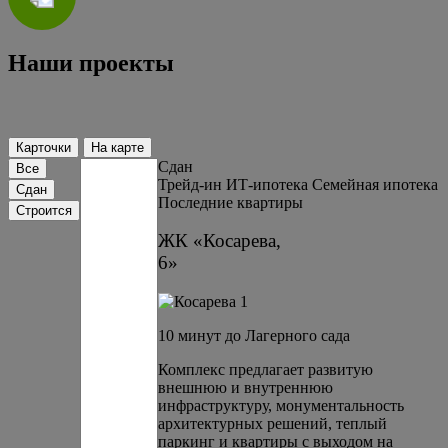
Наши проекты
Карточки
На карте
Сдан
Все
Трейд-ин
ИТ-ипотека
Семейная ипотека
Сдан
Последние квартиры
Строится
ЖК «Косарева,
6»
10 минут до Лагерного сада
Комплекс предлагает развитую
внешнюю и внутреннюю
инфраструктуру, монументальность
архитектурных решений, теплый
паркинг и квартиры с выходом на