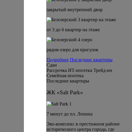
закрытый внутренний двор
от 3 до 6 квартир на этаже
рядом озеро для прогулок
Подробнее
Последние квартиры
Сдан
Рассрочка
ИТ-ипотека
Трейд-ин
Семейная ипотека
Последние квартиры
ЖК «Salt Park»
7 минут до пл. Ленина
Эко-комплекс в престижном районе
исторического центра города, где