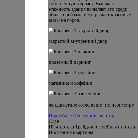
собственную террасу. Высокая
этажность здания выделяет его среди
общего пейзажа и открывает красивые
виды на город.
закрытый внутренний двор
подземный паркинг
магазины и кофейни
ландшафтное озеленение по периметру
Подробнее
Последние квартиры
Сдан
ИТ-ипотека
Трейд-ин
Семейная ипотека
Последние квартиры